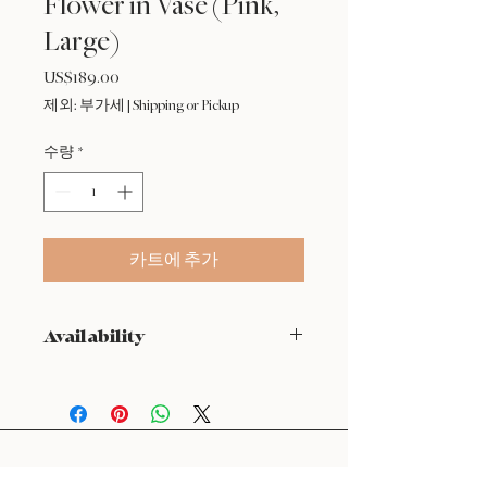
Flower in Vase (Pink,
Large)
US$189.00
가
격
제외: 부가세
|
Shipping or Pickup
수량
*
카트에 추가
Availability
NOT available from Feb 9 - Feb 17