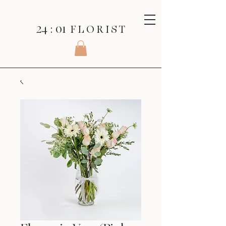
24 : 01
F L O R I S T