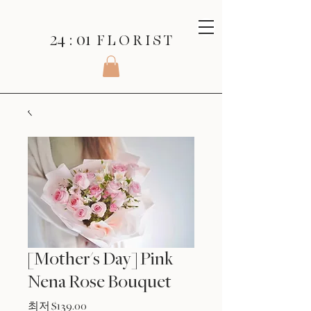
24 : 01
F L O R I S T
[Mother's Day] Pink
Nena Rose Bouquet
할
최저
$139.00