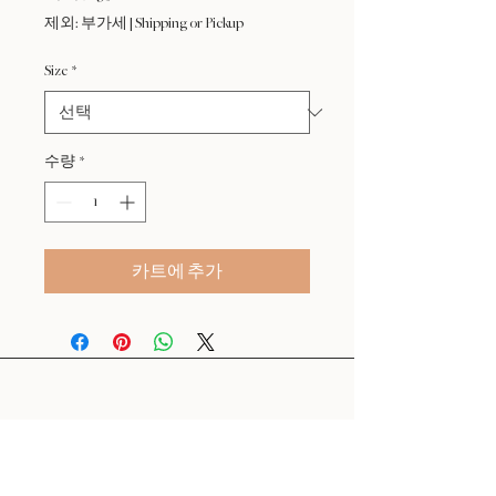
인
제외: 부가세
|
Shipping or Pickup
가
Size
*
수량
*
카트에 추가
24 : 01
F L O R I S T