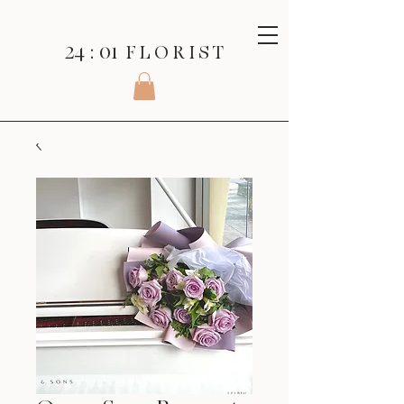
24 : 01
F L O R I S T