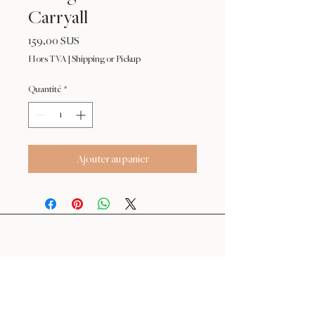
Carryall
Prix
159,00 $US
Hors TVA
|
Shipping or Pickup
Quantité
*
Ajouter au panier
24 : 01
F L O R I S T