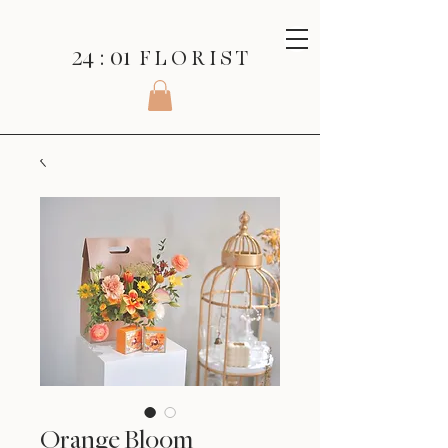
24 : 01
F L O R I S T
Orange Bloom