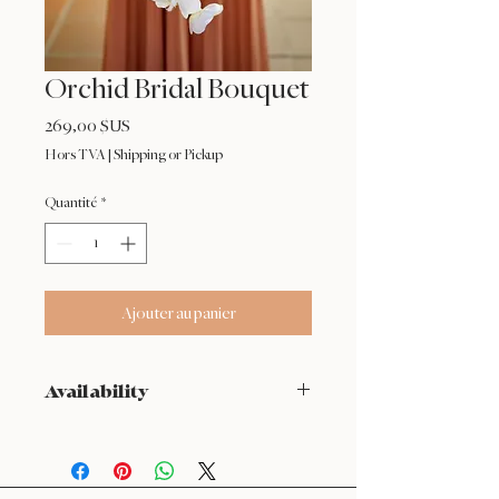
Orchid Bridal Bouquet
Prix
269,00 $US
Hors TVA
|
Shipping or Pickup
Quantité
*
Ajouter au panier
Availability
NOT available from Feb 9 - Feb 17