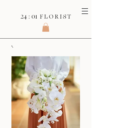
24 : 01
F L O R I S T