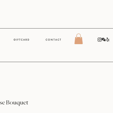
G I F T C A R D
C O N T A C T
ose Bouquet