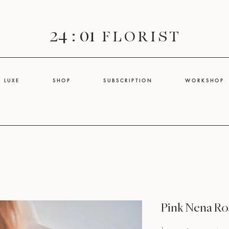
24 : 01
F L O R I S T
L U X E
S H O P
S U B S C R I P T I O N
W O R K S H O P
Pink Nena R