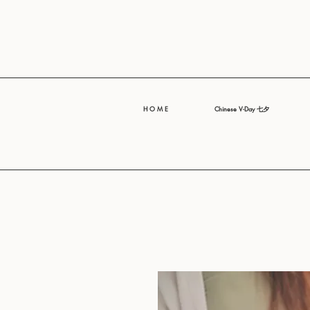
H O M E
Chinese V-Day 七夕