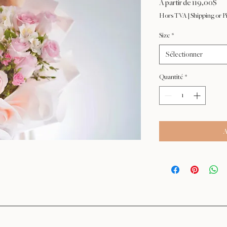
Pri
À partir de
119,00$
pro
Hors TVA
|
Shipping or P
Size
*
Sélectionner
Quantité
*
A