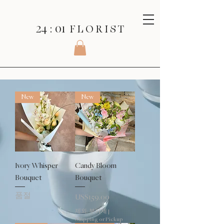
24 : 01
F L O R I S T
New
New
Ivory Whisper
Candy Bloom
Bouquet
Bouquet
품절
가격
US$159.00
제외: 부가세
|
Shipping or Pickup