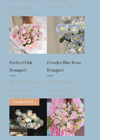
제외: 부가세
|
Shipping or Pickup
제외: 부가세
|
Shipping or Pickup
Perfect Pink
Powder Blue Rose
Bouquet
Bouquet
할인가
할인가
최저
US$139.00
최저
US$159.00
제외: 부가세
|
제외: 부가세
|
Shipping or Pickup
Shipping or Pickup
Limited Edition