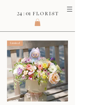
24 : 01
F L O R I S T
Limited