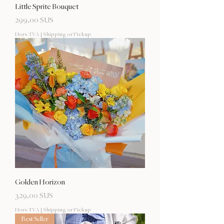
Little Sprite Bouquet
Prix
299,00 $US
Hors TVA
|
Shipping or Pickup
Golden Horizon
Prix
329,00 $US
Hors TVA
|
Shipping or Pickup
Best Seller