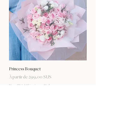
Princess Bouquet
Prix promotionnel
À partir de
299,00 $US
Hors TVA
|
Shipping or Pickup