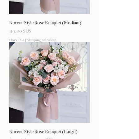
Korean Style Rose Bouquet (Medium)
Prix
119,00 $US
Hors TVA
|
Shipping or Pickup
Korean Style Rose Bouquet (Large)