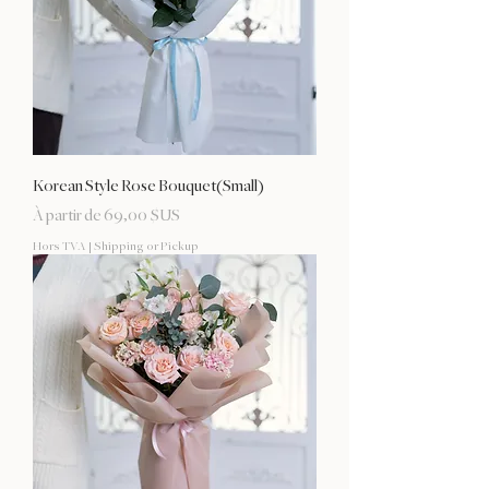
Korean Style Rose Bouquet(Small)
Prix promotionnel
À partir de
69,00 $US
Hors TVA
|
Shipping or Pickup